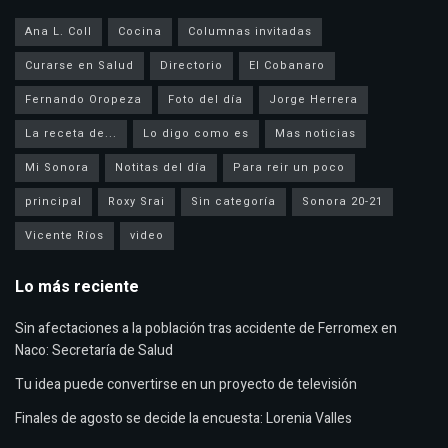
Ana L. Coll
Cocina
Columnas invitadas
Curarse en Salud
Directorio
El Cobanaro
Fernando Oropeza
Foto del día
Jorge Herrera
La receta de...
Lo digo como es
Mas noticias
Mi Sonora
Notitas del día
Para reir un poco
principal
Roxy Srai
Sin categoría
Sonora 20-21
Vicente Ríos
video
Lo más reciente
Sin afectaciones a la población tras accidente de Ferromex en
Naco: Secretaría de Salud
Tu idea puede convertirse en un proyecto de televisión
Finales de agosto se decide la encuesta: Lorenia Valles