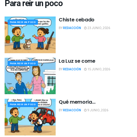
Para reir un poco
Chiste cebado
PARA REIR UN POCO
BY
REDACCIÓN
23 JUNIO, 2026
La Luz se come
PARA REIR UN POCO
BY
REDACCIÓN
15 JUNIO, 2026
Qué memoria…
PARA REIR UN POCO
BY
REDACCIÓN
9 JUNIO, 2026