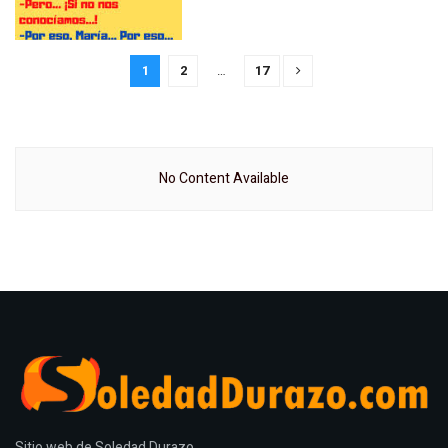
1
2
…
17
No Content Available
Sitio web de Soledad Durazo