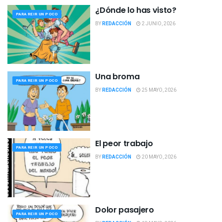
¿Dónde lo has visto?
PARA REIR UN POCO
BY
REDACCIÓN
2 JUNIO, 2026
Una broma
PARA REIR UN POCO
BY
REDACCIÓN
25 MAYO, 2026
El peor trabajo
PARA REIR UN POCO
BY
REDACCIÓN
20 MAYO, 2026
Dolor pasajero
PARA REIR UN POCO