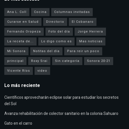
Ana L. Coll
Cocina
Columnas invitadas
Curarse en Salud
Directorio
El Cobanaro
Fernando Oropeza
Foto del día
Jorge Herrera
La receta de...
Lo digo como es
Mas noticias
Mi Sonora
Notitas del día
Para reir un poco
principal
Roxy Srai
Sin categoría
Sonora 20-21
Vicente Ríos
video
Lo más reciente
Científicos aprovecharán eclipse solar para estudiar los secretos
del Sol
Avanza rehabilitación de colector sanitario en la colonia Sahuaro
Gato en el carro