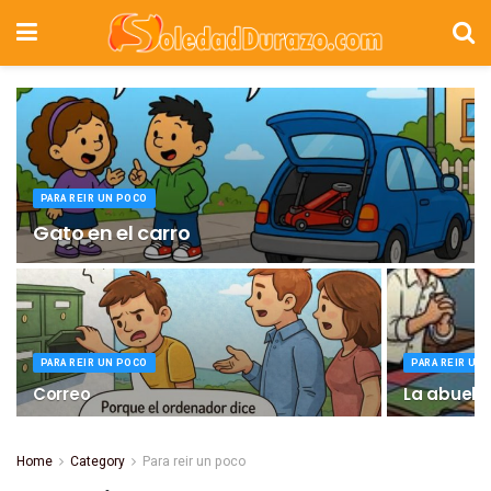
PARA REIR UN POCO
Gato en el carro
PARA REIR UN POCO
PARA REIR UN
Correo
La abuela
Home
Category
Para reir un poco