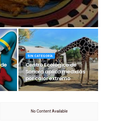
SIN CATEGORÍA
 de
Centro Ecológico de
Sonora aplica medidas
por calor extremo
No Content Available