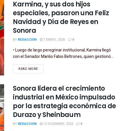
Karmina, y sus dos hijos
especiales, pasaron una Feliz
Navidad y Día de Reyes en
Sonora
BY
REDACCIÓN
7 ENERO, 2026
0
• Luego de largo peregrinar institucional, Karmina llegó
con el Senador Manlio Fabio Beltrones, quien gestionó...
READ MORE
Sonora lidera el crecimiento
industrial en México impulsado
por la estrategia económica de
Durazo y Sheinbaum
BY
REDACCIÓN
12 DICIEMBRE, 2025
0