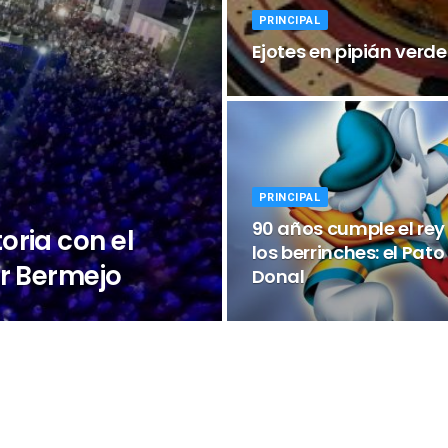
PRINCIPAL
Ejotes en pipián verde
PRINCIPAL
90 años cumple el rey
oria con el
los berrinches: el Pato
ar Bermejo
Donal