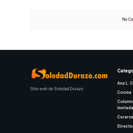
No Co
Catego
Ana L. C
Sitio web de Soledad Durazo
Cocina
Column
Invitad
Curarse
Directo