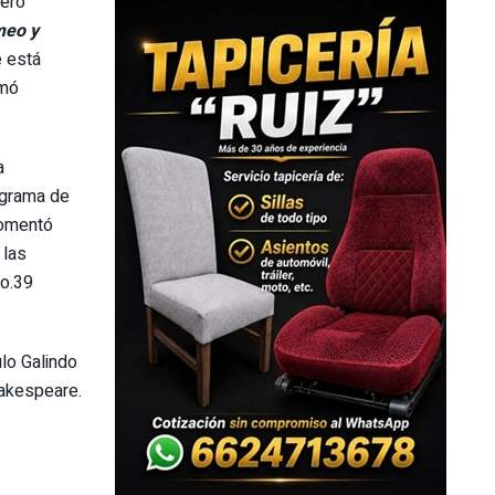
dero
eo y
 está
rmó
a
rograma de
comentó
 las
No.39
ulo Galindo
hakespeare.