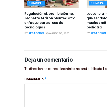
PRINCIPAL
PRINCIPAL
Regulación sí, prohibición no:
Lactancia m
Jeanette Arrizón plantea otro
qué ser dolo
enfoque para el uso de
muchos mito
tecnologías
pediatra
BY
REDACCIÓN
6 AGOSTO, 2026
BY
REDACCIÓN
Deja un comentario
Tu dirección de correo electrónico no será publicada.
Lo
Comentario
*