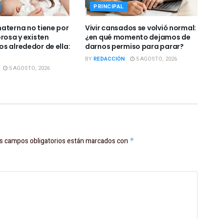
PRINCIPAL
aterna no tiene por
Vivir cansados se volvió normal:
rosa y existen
¿en qué momento dejamos de
s alrededor de ella:
darnos permiso para parar?
BY
REDACCIÓN
5 AGOSTO, 2026
5 AGOSTO, 2026
s campos obligatorios están marcados con
*