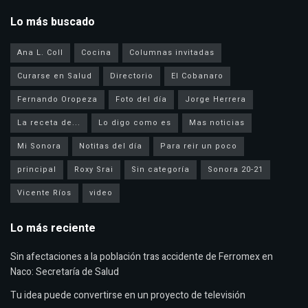
Lo más buscado
Ana L. Coll
Cocina
Columnas invitadas
Curarse en Salud
Directorio
El Cobanaro
Fernando Oropeza
Foto del día
Jorge Herrera
La receta de...
Lo digo como es
Mas noticias
Mi Sonora
Notitas del día
Para reir un poco
principal
Roxy Srai
Sin categoría
Sonora 20-21
Vicente Ríos
video
Lo más reciente
Sin afectaciones a la población tras accidente de Ferromex en
Naco: Secretaría de Salud
Tu idea puede convertirse en un proyecto de televisión