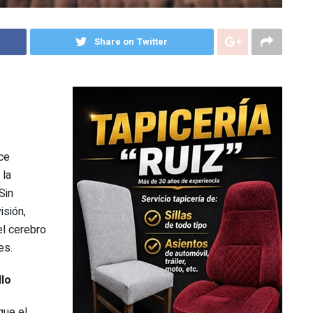
Share on Twitter
ce
 la
Sin
isión,
el cerebro
es.
llo
que el