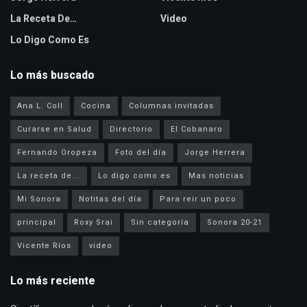
La Receta De…
Video
Lo Digo Como Es
Lo más buscado
Ana L. Coll
Cocina
Columnas invitadas
Curarse en Salud
Directorio
El Cobanaro
Fernando Oropeza
Foto del día
Jorge Herrera
La receta de...
Lo digo como es
Mas noticias
Mi Sonora
Notitas del día
Para reir un poco
principal
Roxy Srai
Sin categoría
Sonora 20-21
Vicente Ríos
video
Lo más reciente