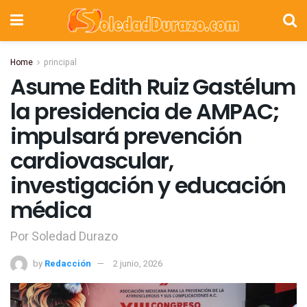
Home
principal
Asume Edith Ruiz Gastélum
la presidencia de AMPAC;
impulsará prevención
cardiovascular,
investigación y educación
médica
Por Soledad Durazo
by
Redacción
2 junio, 2026