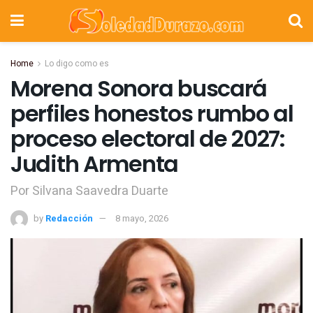
Home
Lo digo como es
Morena Sonora buscará
perfiles honestos rumbo al
proceso electoral de 2027:
Judith Armenta
Por Silvana Saavedra Duarte
by
Redacción
8 mayo, 2026