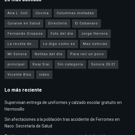
Ana L. Coll
Cocina
Columnas invitadas
Curarse en Salud
Directorio
El Cobanaro
Fernando Oropeza
Foto del día
Jorge Herrera
La receta de...
Lo digo como es
Mas noticias
Mi Sonora
Notitas del día
Para reir un poco
principal
Roxy Srai
Sin categoría
Sonora 20-21
Vicente Ríos
video
Lo más reciente
Supervisan entrega de uniformes y calzado escolar gratuito en
Hermosillo
Sin afectaciones a la población tras accidente de Ferromex en
Naco: Secretaría de Salud