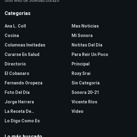
Sitio web de Soledad Durazo
Categorias
Ana L. Coll
Mas Noticias
Cocina
Mi Sonora
Columnas Invitadas
Notitas Del Día
Curarse En Salud
Para Reir Un Poco
Directorio
Principal
El Cobanaro
Roxy Srai
Fernando Oropeza
Sin Categoría
Foto Del Día
Sonora 20-21
Jorge Herrera
Vicente Ríos
La Receta De…
Video
Lo Digo Como Es
Lo más buscado