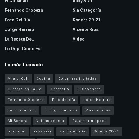
El Cobanaro
Roxy Srai
Fernando Oropeza
Sin Categoría
Foto Del Día
Sonora 20-21
Jorge Herrera
Vicente Ríos
La Receta De…
Video
Lo Digo Como Es
Lo más buscado
Ana L. Coll
Cocina
Columnas invitadas
Curarse en Salud
Directorio
El Cobanaro
Fernando Oropeza
Foto del día
Jorge Herrera
La receta de...
Lo digo como es
Mas noticias
Mi Sonora
Notitas del día
Para reir un poco
principal
Roxy Srai
Sin categoría
Sonora 20-21