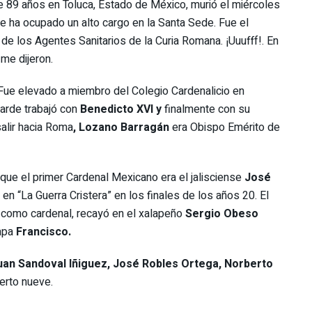
ce 89 años en Toluca, Estado de México, murió el miércoles
ue ha ocupado un alto cargo en la Santa Sede. Fue el
 de los Agentes Sanitarios de la Curia Romana. ¡Uuufff!. En
 me dijeron.
Fue elevado a miembro del Colegio Cardenalicio en
arde trabajó con
Benedicto XVI y
finalmente con su
alir hacia Roma
, Lozano Barragán
era Obispo Emérito de
ue el primer Cardenal Mexicano era el jalisciense
José
 en “La Guerra Cristera” en los finales de los años 20. El
 como cardenal, recayó en el xalapeño
Sergio Obeso
Papa
Francisco.
uan Sandoval Iñiguez, José Robles Ortega, Norberto
erto nueve.