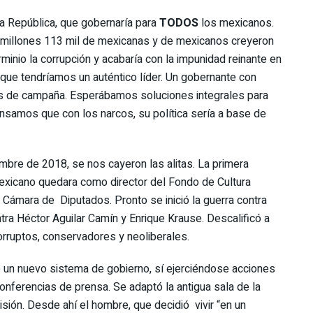
la República, que gobernaría para
TODOS
los mexicanos.
0 millones 113 mil de mexicanas y de mexicanos creyeron
minio la corrupción y acabaría con la impunidad reinante en
é que tendríamos un auténtico líder. Un gobernante con
s de campaña. Esperábamos soluciones integrales para
 pensamos que con los narcos, su política sería a base de
bre de 2018, se nos cayeron las alitas. La primera
exicano quedara como director del Fondo de Cultura
 Cámara de Diputados. Pronto se inició la guerra contra
ra Héctor Aguilar Camín y Enrique Krause. Descalificó a
orruptos, conservadores y neoliberales.
un nuevo sistema de gobierno, sí ejerciéndose acciones
nferencias de prensa. Se adaptó la antigua sala de la
sión. Desde ahí el hombre, que decidió vivir “en un