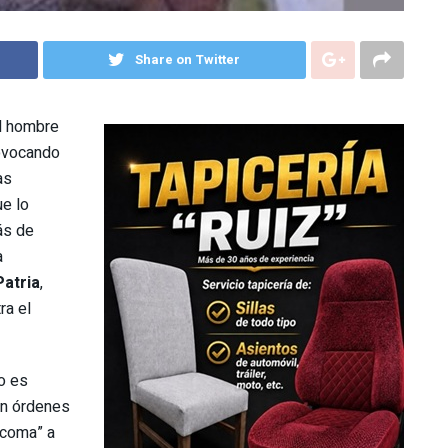
Share on Twitter
el hombre
rovocando
as
ue lo
ás de
a
Patria
,
ra el
o es
an órdenes
 coma” a