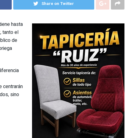
Share on Twitter
tiene hasta
 tanto el
úblico de
oriega
iferencia
e centrarán
dos, sino