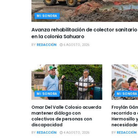
MI SONORA
Avanza rehabilitación de colector sanitario
en la colonia Sahuaro
BY
REDACCIÓN
6 AGOSTO, 2026
MI SONORA
MI SONORA
Omar Del Valle Colosio acuerda
Froylán Gám
mantener diálogo con
recorrido a
colectivos de personas con
Hermosillo 
discapacidad
necesidades
BY
REDACCIÓN
4 AGOSTO, 2026
BY
REDACCIÓN