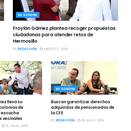
MI SONORA
Froylán Gámez plantea recoger propuestas
ciudadanas para atender retos de
Hermosillo
BY
REDACCIÓN
4 AGOSTO, 2026
MI SONORA
ez lleva su
Buscan garantizar derechos
 colonias de
adquiridos de pensionados de
y escucha
la CFE
 vecinales
BY
REDACCIÓN
30 JULIO, 2026
31 JULIO, 2026