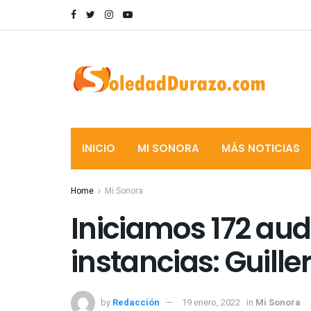
INICIO
MI SONORA
MÁS NOTICIAS
Home
Mi Sonora
Iniciamos 172 aud
instancias: Guill
by
Redacción
19 enero, 2022
in
Mi Sonora