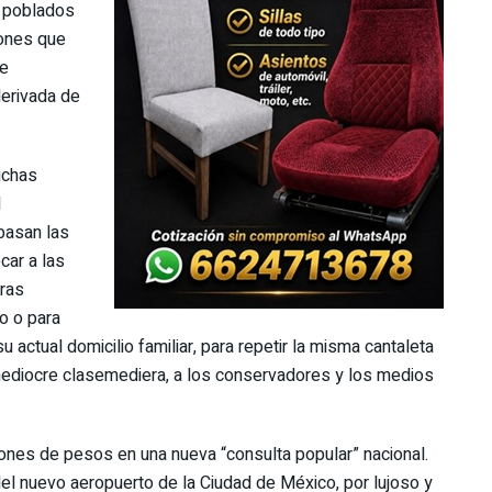
s poblados
lones que
de
derivada de
uchas
l
ebasan las
car a las
bras
vo o para
 actual domicilio familiar, para repetir la misma cantaleta
 mediocre clasemediera, a los conservadores y los medios
ones de pesos en una nueva “consulta popular” nacional.
el nuevo aeropuerto de la Ciudad de México, por lujoso y