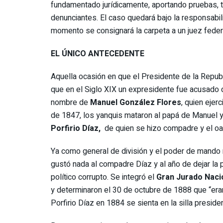
fundamentado jurídicamente, aportando pruebas, t
denunciantes. El caso quedará bajo la responsabili
momento se consignará la carpeta a un juez feder
EL ÚNICO ANTECEDENTE
Aquella ocasión en que el Presidente de la Republ
que en el Siglo XIX un expresidente fue acusado de
nombre de
Manuel González Flores
, quien ejer
de 1847, los yanquis mataron al papá de Manuel y é
Porfirio Díaz,
de quien se hizo compadre y el oax
Ya como general de división y el poder de mando n
gustó nada al compadre Díaz y al año de dejar la p
político corrupto. Se integró el
Gran Jurado Naci
y determinaron el 30 de octubre de 1888 que “era
Porfirio Díaz en 1884 se sienta en la silla preside