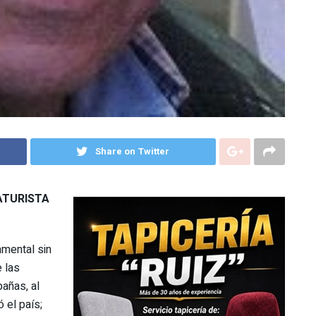
Share on Twitter
ATURISTA
amental sin
 las
añas, al
 el país;