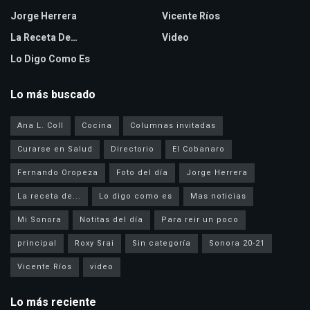
Jorge Herrera
Vicente Ríos
La Receta De…
Video
Lo Digo Como Es
Lo más buscado
Ana L. Coll
Cocina
Columnas invitadas
Curarse en Salud
Directorio
El Cobanaro
Fernando Oropeza
Foto del día
Jorge Herrera
La receta de...
Lo digo como es
Mas noticias
Mi Sonora
Notitas del día
Para reir un poco
principal
Roxy Srai
Sin categoría
Sonora 20-21
Vicente Ríos
video
Lo más reciente