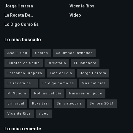
Jorge Herrera
Vicente Ríos
La Receta De…
Video
Lo Digo Como Es
Lo más buscado
Ana L. Coll
Cocina
Columnas invitadas
Curarse en Salud
Directorio
El Cobanaro
Fernando Oropeza
Foto del día
Jorge Herrera
La receta de...
Lo digo como es
Mas noticias
Mi Sonora
Notitas del día
Para reir un poco
principal
Roxy Srai
Sin categoría
Sonora 20-21
Vicente Ríos
video
Lo más reciente