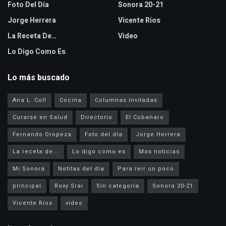
Foto Del Día
Sonora 20-21
Jorge Herrera
Vicente Ríos
La Receta De…
Video
Lo Digo Como Es
Lo más buscado
Ana L. Coll
Cocina
Columnas invitadas
Curarse en Salud
Directorio
El Cobanaro
Fernando Oropeza
Foto del día
Jorge Herrera
La receta de...
Lo digo como es
Mas noticias
Mi Sonora
Notitas del día
Para reir un poco
principal
Roxy Srai
Sin categoría
Sonora 20-21
Vicente Ríos
video