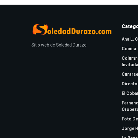
Catego
Ana L. C
Sitio web de Soledad Durazo
Cocina
Column
Invitad
Curarse
Directo
El Coba
Fernan
Oropez
Foto De
Jorge H