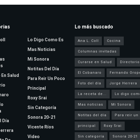
rias
Lo más buscado
oll
Lo Digo Como Es
Ana L. Coll
Cocina
Mas Noticias
Columnas invitadas
as
Mi Sonora
Curarse en Salud
Directorio
as
Notitas Del Día
El Cobanaro
Fernando Orop
 En Salud
Para Reir Un Poco
Foto del día
Jorge Herrera
rio
Principal
La receta de...
Lo digo com
naro
Roxy Srai
do
Mas noticias
Mi Sonora
Sin Categoría
a
Notitas del día
Para reir un
Sonora 20-21
l Día
principal
Roxy Srai
Vicente Ríos
errera
Video
Sin categoría
Sonora 20-21