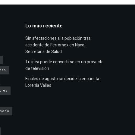
Lo más reciente
Sin afectaciones a la población tras
accidente de Ferromex en Naco:
Secretaría de Salud
Tu idea puede convertirse en un proyecto
de televisión
eza
Finales de agosto se decide la encuesta:
Lorenia Valles
o es
 poco