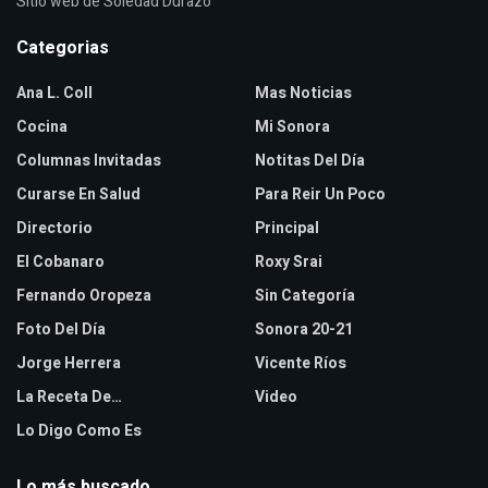
Sitio web de Soledad Durazo
Categorias
Ana L. Coll
Mas Noticias
Cocina
Mi Sonora
Columnas Invitadas
Notitas Del Día
Curarse En Salud
Para Reir Un Poco
Directorio
Principal
El Cobanaro
Roxy Srai
Fernando Oropeza
Sin Categoría
Foto Del Día
Sonora 20-21
Jorge Herrera
Vicente Ríos
La Receta De…
Video
Lo Digo Como Es
Lo más buscado