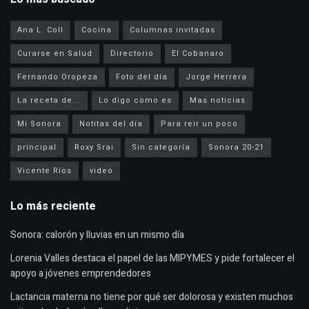
Ana L. Coll
Cocina
Columnas invitadas
Curarse en Salud
Directorio
El Cobanaro
Fernando Oropeza
Foto del día
Jorge Herrera
La receta de...
Lo digo como es
Mas noticias
Mi Sonora
Notitas del día
Para reir un poco
principal
Roxy Srai
Sin categoría
Sonora 20-21
Vicente Ríos
video
Lo más reciente
Sonora: calorón y lluvias en un mismo día
Lorenia Valles destaca el papel de las MIPYMES y pide fortalecer el
apoyo a jóvenes emprendedores
Lactancia materna no tiene por qué ser dolorosa y existen muchos