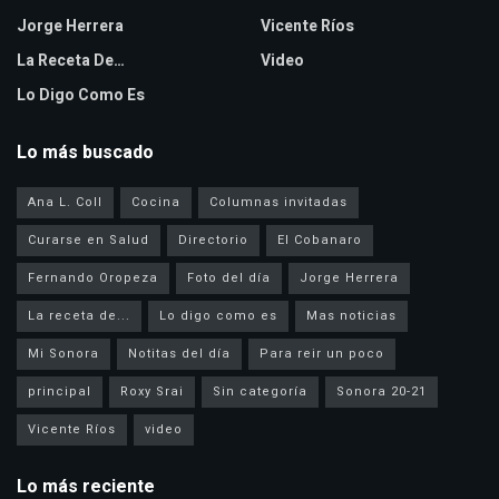
Jorge Herrera
Vicente Ríos
La Receta De…
Video
Lo Digo Como Es
Lo más buscado
Ana L. Coll
Cocina
Columnas invitadas
Curarse en Salud
Directorio
El Cobanaro
Fernando Oropeza
Foto del día
Jorge Herrera
La receta de...
Lo digo como es
Mas noticias
Mi Sonora
Notitas del día
Para reir un poco
principal
Roxy Srai
Sin categoría
Sonora 20-21
Vicente Ríos
video
Lo más reciente