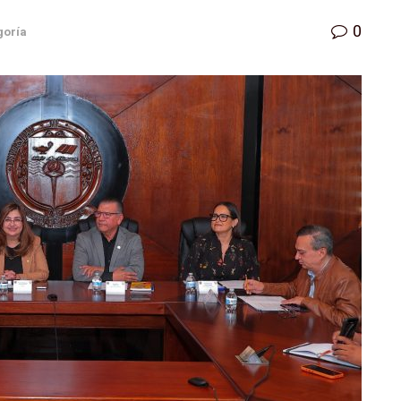
0
goría