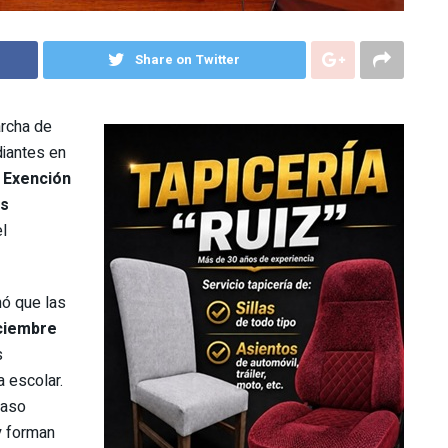
Share on Twitter
archa de
iantes en
 Exención
s
el
ó que las
iciembre
s
a escolar.
paso
y forman