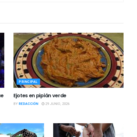
PRINCIPAL
ue
Ejotes en pipián verde
BY
REDACCIÓN
29 JUNIO, 2026