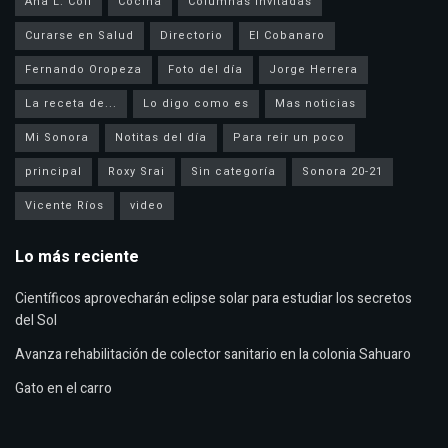
Ana L. Coll
Cocina
Columnas invitadas
Curarse en Salud
Directorio
El Cobanaro
Fernando Oropeza
Foto del día
Jorge Herrera
La receta de...
Lo digo como es
Mas noticias
Mi Sonora
Notitas del día
Para reir un poco
principal
Roxy Srai
Sin categoría
Sonora 20-21
Vicente Ríos
video
Lo más reciente
Científicos aprovecharán eclipse solar para estudiar los secretos
del Sol
Avanza rehabilitación de colector sanitario en la colonia Sahuaro
Gato en el carro