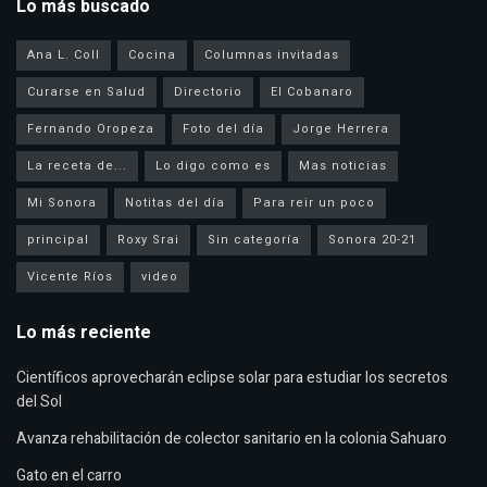
Lo más buscado
Ana L. Coll
Cocina
Columnas invitadas
Curarse en Salud
Directorio
El Cobanaro
Fernando Oropeza
Foto del día
Jorge Herrera
La receta de...
Lo digo como es
Mas noticias
Mi Sonora
Notitas del día
Para reir un poco
principal
Roxy Srai
Sin categoría
Sonora 20-21
Vicente Ríos
video
Lo más reciente
Científicos aprovecharán eclipse solar para estudiar los secretos
del Sol
Avanza rehabilitación de colector sanitario en la colonia Sahuaro
Gato en el carro