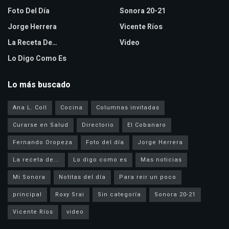
Foto Del Día
Sonora 20-21
Jorge Herrera
Vicente Ríos
La Receta De…
Video
Lo Digo Como Es
Lo más buscado
Ana L. Coll
Cocina
Columnas invitadas
Curarse en Salud
Directorio
El Cobanaro
Fernando Oropeza
Foto del día
Jorge Herrera
La receta de...
Lo digo como es
Mas noticias
Mi Sonora
Notitas del día
Para reir un poco
principal
Roxy Srai
Sin categoría
Sonora 20-21
Vicente Ríos
video