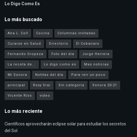
Lo Digo Como Es
Lo más buscado
Ana L. Coll
Cocina
Columnas invitadas
Curarse en Salud
Directorio
El Cobanaro
Fernando Oropeza
Foto del día
Jorge Herrera
La receta de...
Lo digo como es
Mas noticias
Mi Sonora
Notitas del día
Para reir un poco
principal
Roxy Srai
Sin categoría
Sonora 20-21
Vicente Ríos
video
Lo más reciente
Científicos aprovecharán eclipse solar para estudiar los secretos
del Sol