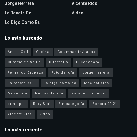
Jorge Herrera
Vicente Ríos
La Receta De…
Video
Lo Digo Como Es
Lo más buscado
Ana L. Coll
Cocina
Columnas invitadas
Curarse en Salud
Directorio
El Cobanaro
Fernando Oropeza
Foto del día
Jorge Herrera
La receta de...
Lo digo como es
Mas noticias
Mi Sonora
Notitas del día
Para reir un poco
principal
Roxy Srai
Sin categoría
Sonora 20-21
Vicente Ríos
video
Lo más reciente