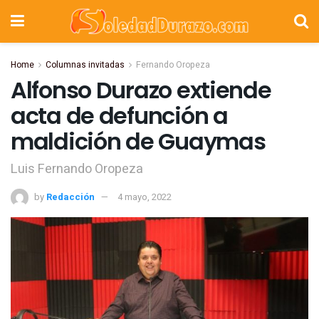
Home
Columnas invitadas
Fernando Oropeza
Alfonso Durazo extiende
acta de defunción a
maldición de Guaymas
Luis Fernando Oropeza
by
Redacción
4 mayo, 2022