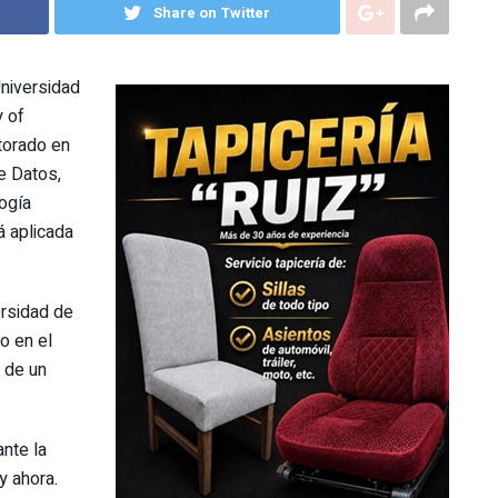
Share on Twitter
niversidad
y of
torado en
e Datos,
ogía
á aplicada
ersidad de
o en el
 de un
nte la
y ahora.