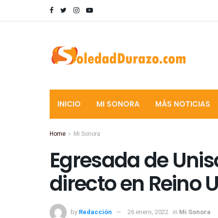
INICIO
MI SONORA
MÁS NOTICIAS
Home
Mi Sonora
Egresada de Unis
directo en Reino 
by
Redacción
26 enero, 2022
in
Mi Sonora