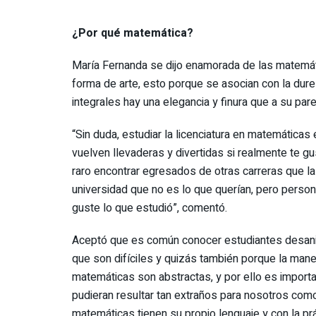
¿Por qué matemática?
María Fernanda se dijo enamorada de las matemáti
forma de arte, esto porque se asocian con la durez
integrales hay una elegancia y finura que a su pa
“Sin duda, estudiar la licenciatura en matemática
vuelven llevaderas y divertidas si realmente te 
raro encontrar egresados de otras carreras que la
universidad que no es lo que querían, pero perso
guste lo que estudió”, comentó.
Aceptó que es común conocer estudiantes desani
que son difíciles y quizás también porque la mane
matemáticas son abstractas, y por ello es importa
pudieran resultar tan extraños para nosotros como 
matemáticas tienen su propio lenguaje y con la pr