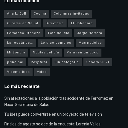
Lo más buscado
Ana L. Coll
Cocina
Columnas invitadas
Curarse en Salud
Directorio
El Cobanaro
Fernando Oropeza
Foto del día
Jorge Herrera
La receta de...
Lo digo como es
Mas noticias
Mi Sonora
Notitas del día
Para reir un poco
principal
Roxy Srai
Sin categoría
Sonora 20-21
Vicente Ríos
video
Lo más reciente
Sin afectaciones a la población tras accidente de Ferromex en
Naco: Secretaría de Salud
Tu idea puede convertirse en un proyecto de televisión
Finales de agosto se decide la encuesta: Lorenia Valles