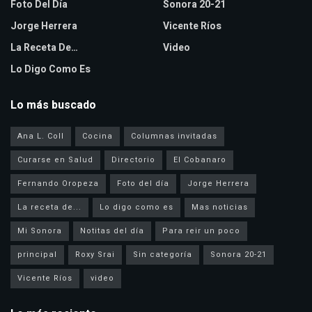
Foto Del Día
Sonora 20-21
Jorge Herrera
Vicente Ríos
La Receta De…
Video
Lo Digo Como Es
Lo más buscado
Ana L. Coll
Cocina
Columnas invitadas
Curarse en Salud
Directorio
El Cobanaro
Fernando Oropeza
Foto del día
Jorge Herrera
La receta de...
Lo digo como es
Mas noticias
Mi Sonora
Notitas del día
Para reir un poco
principal
Roxy Srai
Sin categoría
Sonora 20-21
Vicente Ríos
video