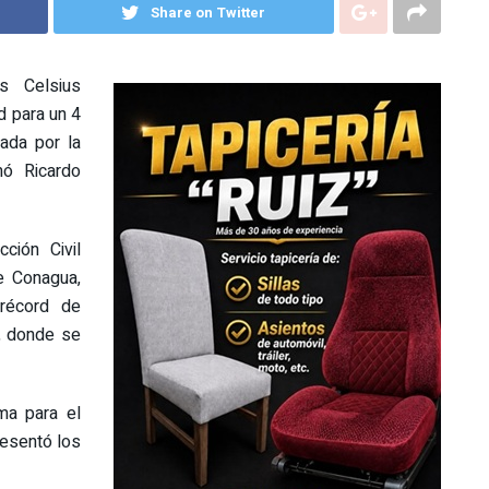
Share on Twitter
s Celsius
d para un 4
nada por la
mó Ricardo
cción Civil
e Conagua,
récord de
, donde se
ma para el
resentó los