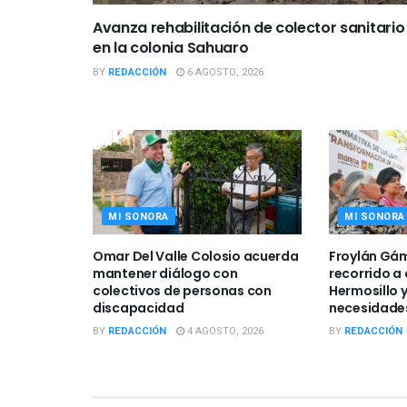
Avanza rehabilitación de colector sanitario
en la colonia Sahuaro
BY
REDACCIÓN
6 AGOSTO, 2026
MI SONORA
MI SONORA
Omar Del Valle Colosio acuerda
Froylán Gám
mantener diálogo con
recorrido a
colectivos de personas con
Hermosillo 
discapacidad
necesidades
BY
REDACCIÓN
4 AGOSTO, 2026
BY
REDACCIÓN