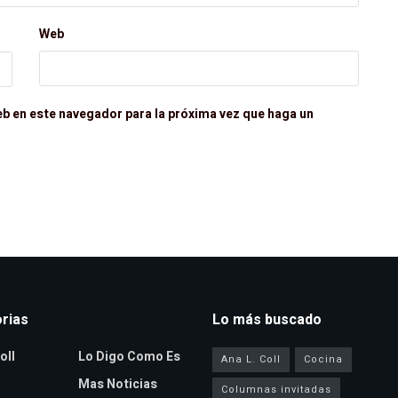
Web
eb en este navegador para la próxima vez que haga un
rias
Lo más buscado
oll
Lo Digo Como Es
Ana L. Coll
Cocina
Mas Noticias
Columnas invitadas