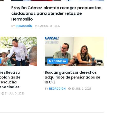
Froylán Gámez plantea recoger propuestas
ciudadanas para atender retos de
Hermosillo
BY
REDACCIÓN
4 AGOSTO, 2026
MI SONORA
ez lleva su
Buscan garantizar derechos
 colonias de
adquiridos de pensionados de
y escucha
la CFE
 vecinales
BY
REDACCIÓN
30 JULIO, 2026
31 JULIO, 2026