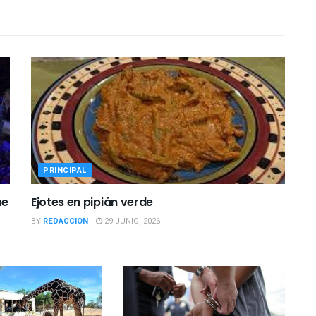
PRINCIPAL
ue
Ejotes en pipián verde
BY
REDACCIÓN
29 JUNIO, 2026