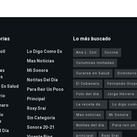
rias
Lo más buscado
oll
Lo Digo Como Es
Ana L. Coll
Cocina
Mas Noticias
Columnas invitadas
as
Mi Sonora
Curarse en Salud
Directorio
as
Notitas Del Día
El Cobanaro
Fernando Orop
 En Salud
Para Reir Un Poco
Foto del día
Jorge Herrera
rio
Principal
La receta de...
Lo digo com
naro
Roxy Srai
do
Mas noticias
Mi Sonora
Sin Categoría
a
Notitas del día
Para reir un
Sonora 20-21
l Día
principal
Roxy Srai
Vicente Ríos