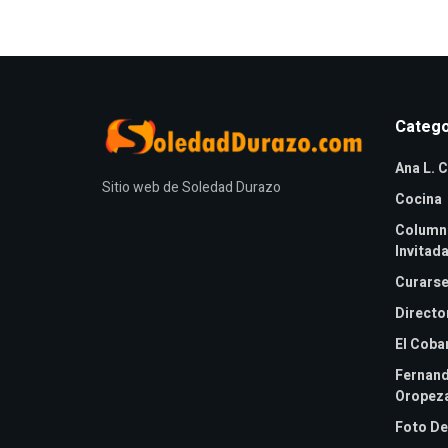
Catego
Ana L. C
Sitio web de Soledad Durazo
Cocina
Column
Invitad
Curarse
Directo
El Coba
Fernan
Oropez
Foto De