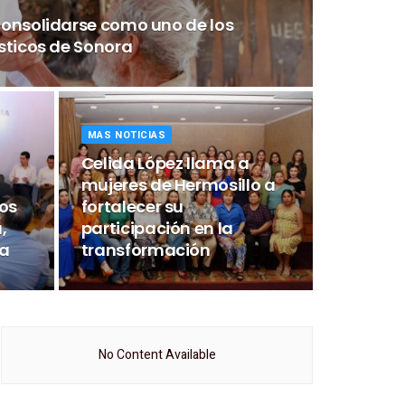
consolidarse como uno de los
sticos de Sonora
MAS NOTICIAS
Celida López llama a
mujeres de Hermosillo a
os
fortalecer su
,
participación en la
ra
transformación
No Content Available