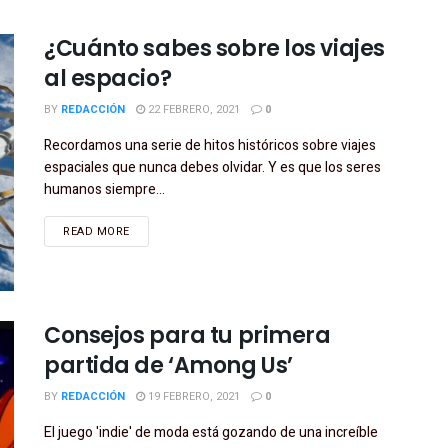
¿Cuánto sabes sobre los viajes
al espacio?
BY
REDACCIÓN
22 FEBRERO, 2021
0
Recordamos una serie de hitos históricos sobre viajes
espaciales que nunca debes olvidar. Y es que los seres
humanos siempre...
READ MORE
Consejos para tu primera
partida de ‘Among Us’
BY
REDACCIÓN
19 FEBRERO, 2021
0
El juego 'indie' de moda está gozando de una increíble