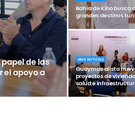
Bahía de Kino busca 
grandes destinos turí
 papel de las
MAS NOTICIAS
Guaymas alista nuev
r el apoyo a
proyectos de vivienda
salud e infraestructu