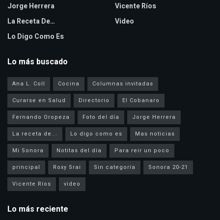
Jorge Herrera
Vicente Ríos
La Receta De…
Video
Lo Digo Como Es
Lo más buscado
Ana L. Coll
Cocina
Columnas invitadas
Curarse en Salud
Directorio
El Cobanaro
Fernando Oropeza
Foto del día
Jorge Herrera
La receta de...
Lo digo como es
Mas noticias
Mi Sonora
Notitas del día
Para reir un poco
principal
Roxy Srai
Sin categoría
Sonora 20-21
Vicente Ríos
video
Lo más reciente