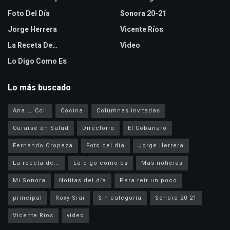
Foto Del Día
Sonora 20-21
Jorge Herrera
Vicente Ríos
La Receta De…
Video
Lo Digo Como Es
Lo más buscado
Ana L. Coll
Cocina
Columnas invitadas
Curarse en Salud
Directorio
El Cobanaro
Fernando Oropeza
Foto del día
Jorge Herrera
La receta de...
Lo digo como es
Mas noticias
Mi Sonora
Notitas del día
Para reir un poco
principal
Roxy Srai
Sin categoría
Sonora 20-21
Vicente Ríos
video