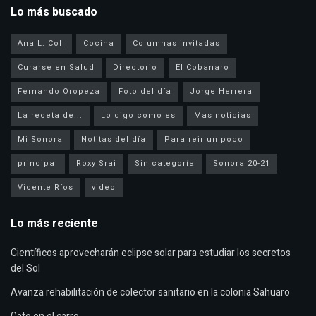
Lo más buscado
Ana L. Coll
Cocina
Columnas invitadas
Curarse en Salud
Directorio
El Cobanaro
Fernando Oropeza
Foto del día
Jorge Herrera
La receta de...
Lo digo como es
Mas noticias
Mi Sonora
Notitas del día
Para reir un poco
principal
Roxy Srai
Sin categoría
Sonora 20-21
Vicente Ríos
video
Lo más reciente
Científicos aprovecharán eclipse solar para estudiar los secretos
del Sol
Avanza rehabilitación de colector sanitario en la colonia Sahuaro