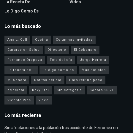
La Receta De…
Video
Lo Digo Como Es
Lo más buscado
Ana L. Coll
Cocina
Columnas invitadas
Curarse en Salud
Directorio
El Cobanaro
Fernando Oropeza
Foto del día
Jorge Herrera
La receta de...
Lo digo como es
Mas noticias
Mi Sonora
Notitas del día
Para reir un poco
principal
Roxy Srai
Sin categoría
Sonora 20-21
Vicente Ríos
video
Lo más reciente
Sin afectaciones a la población tras accidente de Ferromex en