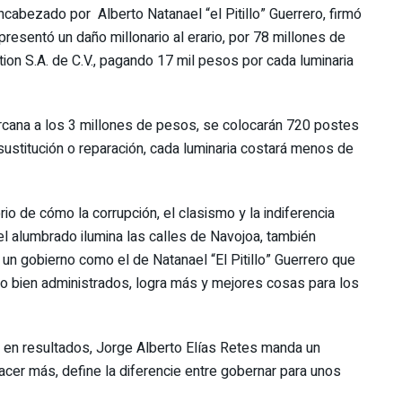
cabezado por Alberto Natanael “el Pitillo” Guerrero, firmó
presentó un daño millonario al erario, por 78 millones de
on S.A. de C.V., pagando 17 mil pesos por cada luminaria
ercana a los 3 millones de pesos, se colocarán 720 postes
sustitución o reparación, cada luminaria costará menos de
io de cómo la corrupción, el clasismo y la indiferencia
el alumbrado ilumina las calles de Navojoa, también
a un gobierno como el de Natanael “El Pitillo” Guerrero que
o bien administrados, logra más y mejores cosas para los
 en resultados, Jorge Alberto Elías Retes manda un
er más, define la diferencie entre gobernar para unos