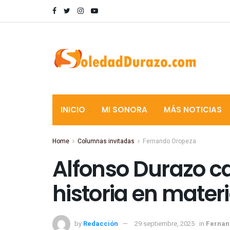
INICIO
MI SONORA
MÁS NOTICIAS
Home
Columnas invitadas
Fernando Oropeza
Alfonso Durazo c
historia en materi
by
Redacción
29 septiembre, 2025
in
Fernan