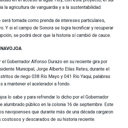
ualdad en el acceso al agua. Hoy, con este proyecto, el sur
a la agricultura de vanguardia y a la sustentabilidad.
no será tomada como prenda de intereses particulares,
vo. Y si el campo de Sonora se logra tecnificar y recuperar
pción, se podrá decir que la historia sí cambió de cauce.
A NAVOJOA
 el Gobernador Alfonso Durazo en su reciente gira por
esidente Municipal, Jorge Alberto Elías Retes, durante el
stritos de riego 038 Río Mayo y 041 Río Yaqui, palabras
es a mantener el acelerador a fondo.
oa lo sabe y para refrendar lo dicho por el Gobernador
e alumbrado público en la colonia 16 de septiembre. Este
 los navojoenses que durante más de una década cargaron
 costosos y descarados de su historia reciente.