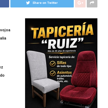
Share on Twitter
avojoa
alia
ez
ado